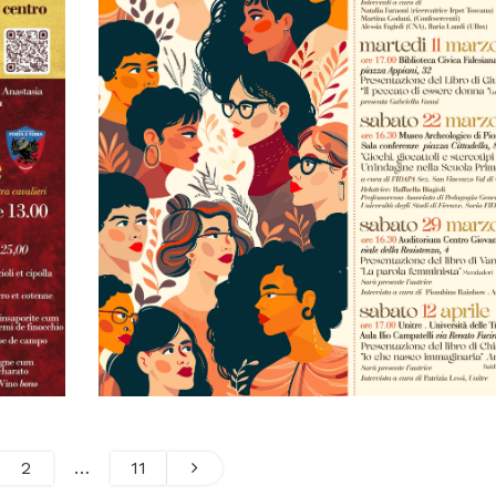
2
…
11