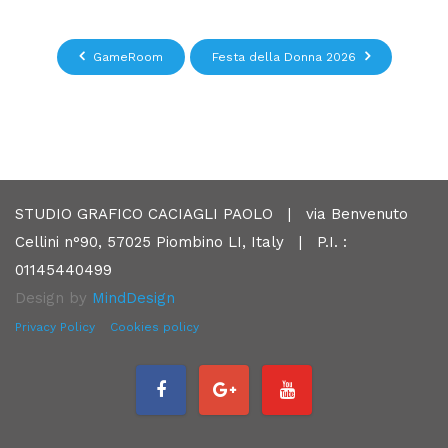
GameRoom
Festa della Donna 2026
STUDIO GRAFICO CACIAGLI PAOLO | via Benvenuto
Cellini n°90, 57025 Piombino LI, Italy | P.I. :
01145440499
Design by
MindDesign
Privacy Policy
Cookies policy