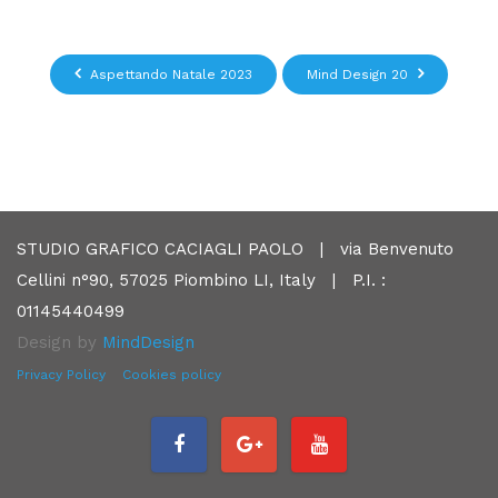
Aspettando Natale 2023
Mind Design 20
STUDIO GRAFICO CACIAGLI PAOLO | via Benvenuto
Cellini n°90, 57025 Piombino LI, Italy | P.I. :
01145440499
Design by
MindDesign
Privacy Policy
Cookies policy