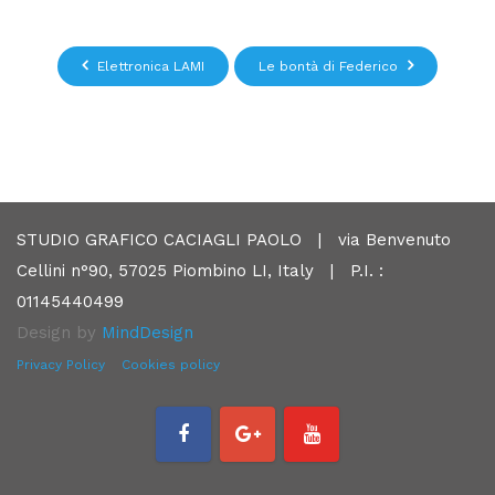
Elettronica LAMI
Le bontà di Federico
STUDIO GRAFICO CACIAGLI PAOLO | via Benvenuto
Cellini n°90, 57025 Piombino LI, Italy | P.I. :
01145440499
Design by
MindDesign
Privacy Policy
Cookies policy