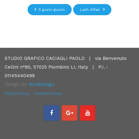
Il gusto giusto
Lash Affair
STUDIO GRAFICO CACIAGLI PAOLO | via Benvenuto
Cellini n°90, 57025 Piombino LI, Italy | P.I. :
01145440499
Design by
MindDesign
Privacy Policy
Cookies policy