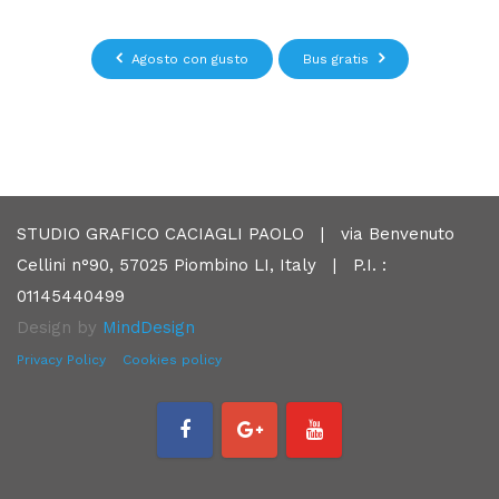
Agosto con gusto
Bus gratis
STUDIO GRAFICO CACIAGLI PAOLO | via Benvenuto
Cellini n°90, 57025 Piombino LI, Italy | P.I. :
01145440499
Design by
MindDesign
Privacy Policy
Cookies policy