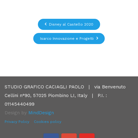
Disney al Castello 2020
Isarco Innovazione e Progetti
STUDIO GRAFICO CACIAGLI PAOLO | via Benvenuto
Cellini n°90, 57025 Piombino LI, Italy | P.I. :
01145440499
Design by
MindDesign
Privacy Policy
Cookies policy