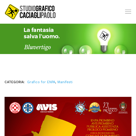
CATEGORIA:
Grafico for ENPA
,
Manifesti